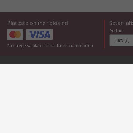
Plateste online folosind
Setari af
Preturi
Euro (€)
Sau alege sa platesti mai tarziu cu proforma
Contacteaza-ne
Suna
Trimite mesaj
in intervalul 08:00 – 17:00, L-V
raspundem solicitarii in m
021 304 62 33
compec@compec.ro
Link-uri utile
Servicii
Despre RS
Hub Industrii
Suport tehnic
Despre RS
Zona Industriala