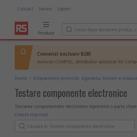
Contact
Servicii
Suport
Produse
Comenzi exclusiv B2B!
Aurocon COMPEC, distribuitor autorizat RS Compon
Home
/
Echipamente protectie, siguranta, testare si masura
Testare componente electronice
Testarea componentelor electronice reprezintă o parte cheie a d
aplicațiile de prototipare. Mărcile noastre de top din aparat
Ce verifică dispozitivele de testare a componentelor electron
Citeste mai mult
Arnoux și Megger.
Dispozitive de testare a componentelor și a circuitelor
Aparatele de testare a CI sunt deseori eficiente din punct d
Casetele cu decade
producție.
folosesc o serie de rezistoare, condensat
Acest design facilitează testarea pentru orice valoare de l