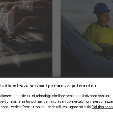
 influenteaza serviciul pe care vi-l putem oferi
Instrument web de achiziț
ea catalogului RS în sistemul
Fă
uielilor.
foloseste cookie-uri si tehnologii similare pentru optimizarea continutu
erformantei in timpul navigarii si plasarii comenzilor, prin personaliza
 care il vedeti. Pentru mai multe detalii, va rugam sa cititi
Politica noas