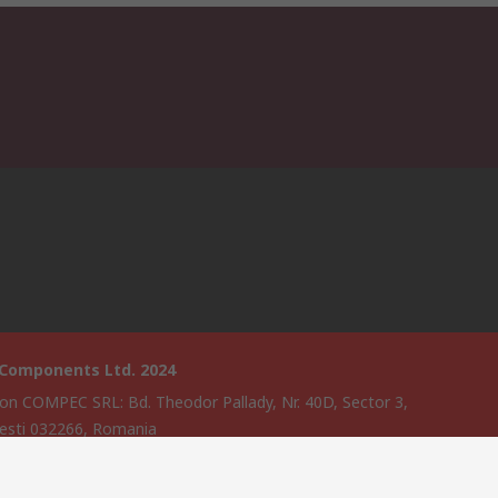
 Components Ltd. 2024
on COMPEC SRL: Bd. Theodor Pallady, Nr. 40D, Sector 3,
esti 032266, Romania