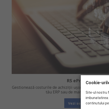
RS eProcurement
Cookie-urile
Gestionează costurile de achiziții ușor, prin integrar
tău ERP sau de management al chelt
Site-ul nostru 
imbunatatirea p
Vezi solutia noastra
continutului pe