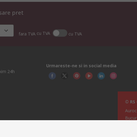
isare pret
cu TVA
fara TVA
cu TVA
Urmareste-ne si in social media
axim 24h
© RS
Auroc
Bucur
i