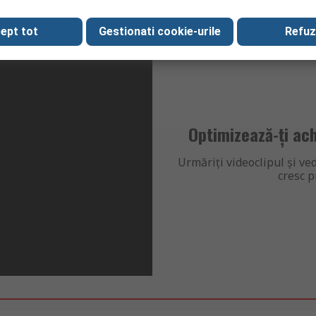
ept tot
Gestionati cookie-urile
Refuz
Optimizează-ți ach
Urmăriți videoclipul și ve
cresc p