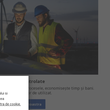
Achiziții Controlate
ii: simplifică procesele, economisește timp și bani.
ră investiții, ușor de utilizat.
lui si
rea
Vezi solutia noastra
tra de cookie.