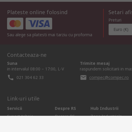
Plateste online folosind
Setari af
Preturi
Euro (€)
Sau alege sa platesti mai tarziu cu proforma
Contacteaza-ne
Suna
Trimite mesaj
in intervalul 08:00 – 17:00, L-V
raspundem solicitarii in m
021 304 62 33
compec@compec.ro
Link-uri utile
Servicii
Despre RS
Hub Industrii
Suport tehnic
Despre RS
Zona Industriala
Modalitati plata
RS Global
Solutii pentru Industri