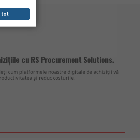
 tot
izițiile cu RS Procurement Solutions.
deți cum platformele noastre digitale de achiziții vă
roductivitatea și reduc costurile.