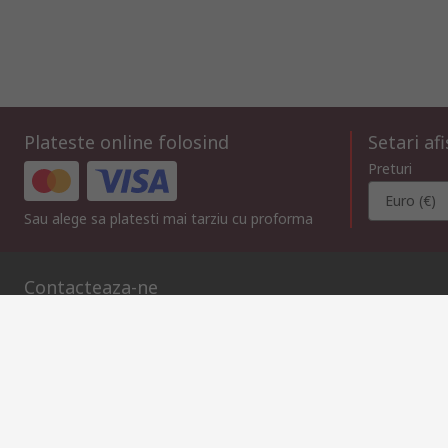
Plateste online folosind
Setari af
Preturi
Euro (€)
Sau alege sa platesti mai tarziu cu proforma
Contacteaza-ne
Suna
Trimite mesaj
in intervalul 08:00 – 17:00, L-V
raspundem solicitarii in m
021 304 62 33
compec@compec.ro
Link-uri utile