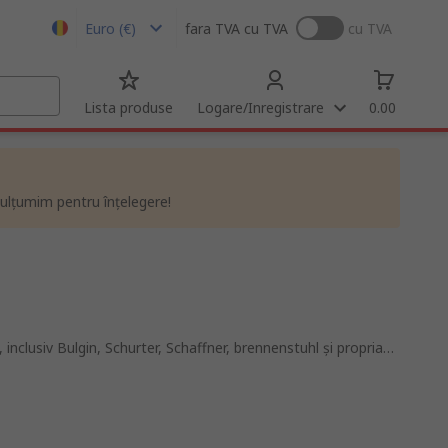
Euro (€)
fara TVA
cu TVA
cu TVA
Lista produse
Logare/Inregistrare
0.00
ulțumim pentru înțelegere!
inclusiv Bulgin, Schurter, Schaffner, brennenstuhl și propria
 prize sau prize montate pe perete.
 care tensiunea nu depășește 250 V sau 16 A. Acestea sunt