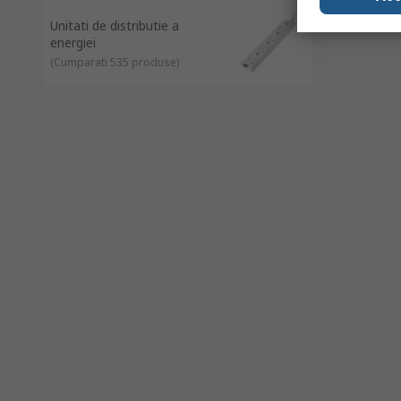
Unitati de distributie a
energiei
(
Cumparati 535 produse
)