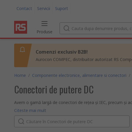
Contact
Servicii
Suport
Produse
Comenzi exclusiv B2B!
Aurocon COMPEC, distribuitor autorizat RS Compon
Home
/
Componente electronice, alimentare si conectori
/
Conectori de putere DC
Avem o gamă largă de conectori de rețea și IEC, precum și acce
noastră gamă RS PRO.
Ce este un conector de rețea?
Citeste mai mult
Conectorii de rețea permit conectarea dispozitivelor electrice 
Ce este un conector IEC?
În esență, este un cablu de alimentare sau un cuplaj standar
disponibile în diferite forme, dimensiuni și culori. Cel mai fai
Ce înseamnă IEC?