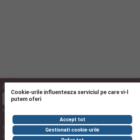
Plateste online folosind
Cookie-urile influenteaza serviciul pe care vi-l
putem oferi
Sau alege sa platesti mai tarziu cu proforma
Accept tot
Setari afisare pret
Gestionati cookie-urile
Preturi