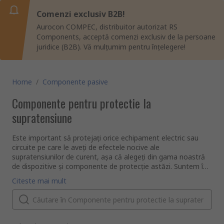
Comenzi exclusiv B2B!
Aurocon COMPEC, distribuitor autorizat RS
Components, acceptă comenzi exclusiv de la persoane
juridice (B2B). Vă mulțumim pentru înțelegere!
Home
/
Componente pasive
Componente pentru protectie la
supratensiune
Este important să protejați orice echipament electric sau
circuite pe care le aveți de efectele nocive ale
supratensiunilor de curent, așa că alegeți din gama noastră
de dispozitive și componente de protecție astăzi. Suntem în
măsură să vă oferim o mare varietate de produse de calitate
Cum funcționează protecția la supratensiune?
Citeste mai mult
de la producători de top, inclusiv Bourns, Huber & Suhner,
Supratensiunile reprezintă o creștere bruscă a curentului
ON Semiconductor și Siemens.
electric dirijat către prizele de alimentare. Dacă se are loc o
supratensiune de curent, aceasta poate cauza deteriorări
ireparabile ale echipamentului.
Protecția de asigurare este o modalitate esențială și