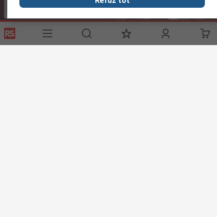
Refuz tot
Euro (€)
fara
cu
cu
TVA
TVA
TVA
Contacteaza-ne
Suna
in intervalul 08:00 – 17:00, L-V
Suna echipa de suport
Trimite mesaj
raspundem solicitarii in maxim 24h
compec@compec.ro
Urmareste-ne si in social media
Link-uri utile
Servicii
Despre RS
Hub Industrii