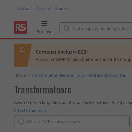
Contact
Servicii
Suport
Produse
Comenzi exclusiv B2B!
Aurocon COMPEC, distribuitor autorizat RS Compon
Home
/
Componente electronice, alimentare si conectori
/
Transformatoare
Avem o gamă largă de transformatoare electrice. Puteți aleg
siguranță și transformatoare de 110 V. Acestea sunt disponib
Ce este un transformator?
Citeste mai mult
Un transformator este un dispozitiv electric care furnizează ene
Ce tipuri de transformatoare sunt disponibile?
Noi vă oferim o gamă de tipuri de transformatoare:
Audio: pentru creșterea și scăderea tensiunii în amplificato