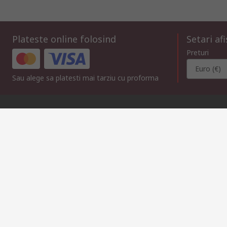
Plateste online folosind
Setari af
Preturi
Euro (€)
Sau alege sa platesti mai tarziu cu proforma
Contacteaza-ne
Suna
Trimite mesaj
in intervalul 08:00 – 17:00, L-V
raspundem solicitarii in m
021 304 62 33
compec@compec.ro
Link-uri utile
Servicii
Despre RS
Hub Industrii
Suport tehnic
Despre RS
Zona Industriala