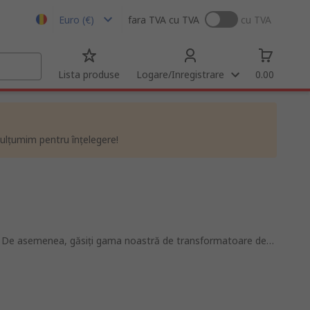
Euro (€)
fara TVA
cu TVA
cu TVA
Lista produse
Logare/Inregistrare
0.00
ulțumim pentru înțelegere!
re. De asemenea, găsiți gama noastră de transformatoare de
astră marcă RS PRO.
ic. Acestea sunt utilizate în medii rezidențiale și industriale.