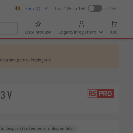
Euro (€)
fara TVA
cu TVA
cu TVA
Lista produse
Logare/Inregistrare
0.00
ulțumim pentru înțelegere!
 3 V
ii despre stoc temporar indisponibile