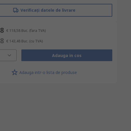
Verificați datele de livrare
58
€ 118,58
Buc.
(fara TVA)
48
€ 143,48
Buc.
(cu TVA)
Adauga in cos
Adauga intr-o lista de produse