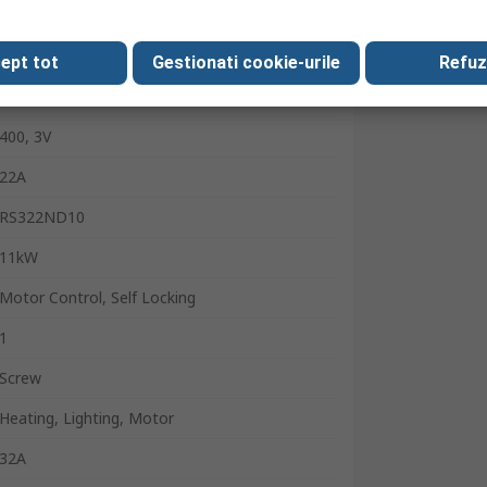
110V ac
Contactor
ept tot
Gestionati cookie-urile
Refuz
3
400, 3V
22A
RS322ND10
11kW
Motor Control, Self Locking
1
Screw
Heating, Lighting, Motor
32A