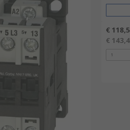
€ 118,
€ 143,
1