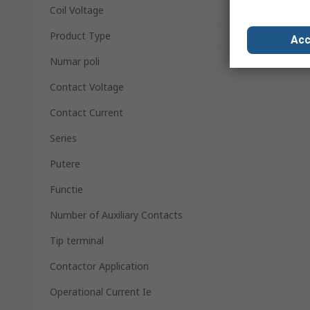
Coil Voltage
Product Type
Acc
Numar poli
Contact Voltage
Contact Current
Series
Putere
Functie
Number of Auxiliary Contacts
Tip terminal
Contactor Application
Operational Current Ie