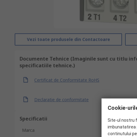
Vezi toate produsele din Contactoare
Documente Tehnice (Imaginile sunt cu titlu inf
specificatiile tehnice.)
Certificat de Conformitate RoHS
Declaratie de conformitate
Cookie-urile
Specificatii
Site-ul nostru 
imbunatatirea p
Marca
continutului pe