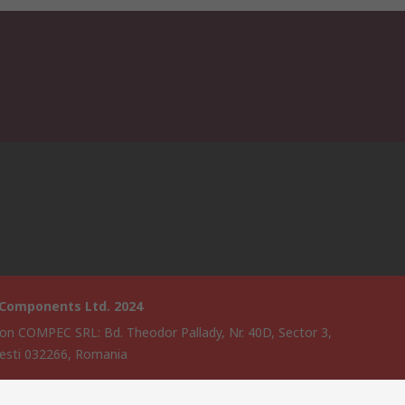
 Components Ltd. 2024
on COMPEC SRL: Bd. Theodor Pallady, Nr. 40D, Sector 3,
esti 032266, Romania