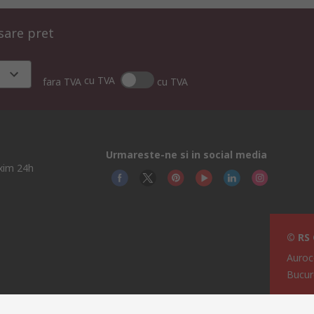
isare pret
cu TVA
fara TVA
cu TVA
Urmareste-ne si in social media
axim 24h
© RS
Auroc
Bucur
i