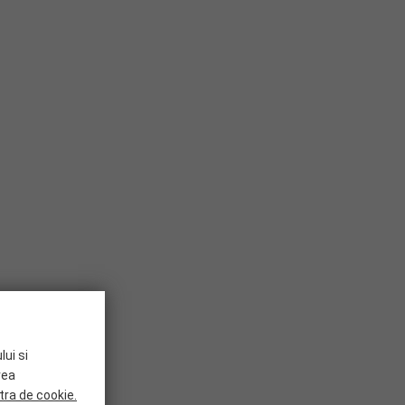
lui si
rea
tra de cookie.