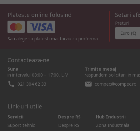
Plateste online folosind
Setari af
Preturi
Euro (€)
Sau alege sa platesti mai tarziu cu proforma
Contacteaza-ne
Suna
Trimite mesaj
in intervalul 08:00 – 17:00, L-V
raspundem solicitarii in m
021 304 62 33
compec@compec.ro
Link-uri utile
Servicii
Despre RS
Hub Industrii
Suport tehnic
Despre RS
Zona Industriala
Modalitati plata
RS Global
Solutii pentru Industri