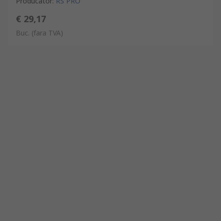
Producator
:
RS PRO
€ 29,17
Buc.
(fara TVA)