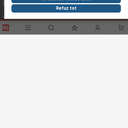
compec@compec.ro
Refuz tot
Urmareste-ne si in social media
Link-uri utile
Servicii
Despre RS
Hub Industrii
Suport tehnic
Despre RS
Zona Industriala
Modalitati plata
RS Global
Solutii pentru Industrii
Modalitati livrare
RS Group
Echipament Protectie
Achizitii controlate
RS PRO
Protectie si Siguranta
Recuperare parola
DesignSpark
Discovery
Termeni de Utilizare Site
Conditii si Termeni de Vanzare
Politica de Confidentialitate
Politica Cookie