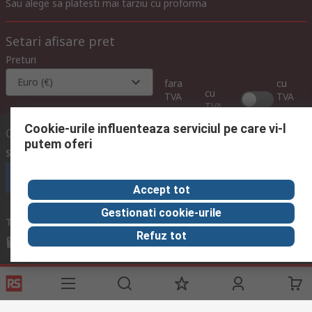
Sau alege sa platesti mai tarziu cu proforma
Setari afisare pret
Preturi
Euro (€)
fara
cu
cu
TVA
TVA
TVA
Cookie-urile influenteaza serviciul pe care vi-l
Contacteaza-ne
putem oferi
Suna
in intervalul 08:00 – 17:00, L-V
Suna echipa de suport
Accept tot
Gestionati cookie-urile
Trimite mesaj
raspundem solicitarii in maxim 24h
Refuz tot
compec@compec.ro
Urmareste-ne si in social media