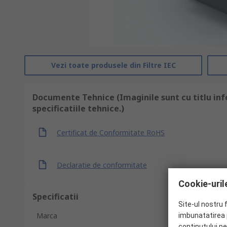
Vezi toate produsele din Filtre IEC
Documente Tehnice (Imaginile sunt cu titlu inf
specificatiile tehnice.)
Certificat de Conformitate RoHS
Declaratie de conformitate
Cookie-urile
Specificatii
Site-ul nostru 
Marca
imbunatatirea p
continutului pe