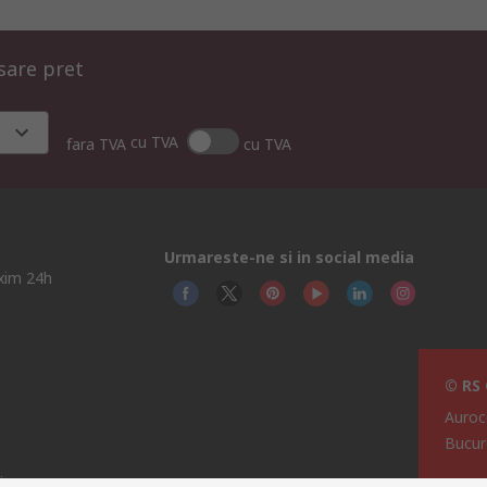
isare pret
cu TVA
fara TVA
cu TVA
Urmareste-ne si in social media
axim 24h
© RS
Auroc
Bucur
i