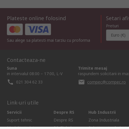
Plateste online folosind
Setari af
Preturi
Euro (€)
Sau alege sa platesti mai tarziu cu proforma
Contacteaza-ne
Suna
Trimite mesaj
in intervalul 08:00 – 17:00, L-V
raspundem solicitarii in m
021 304 62 33
compec@compec.ro
Link-uri utile
Servicii
Despre RS
Hub Industrii
Suport tehnic
Despre RS
Zona Industriala
Modalitati plata
RS Global
Solutii pentru Industri