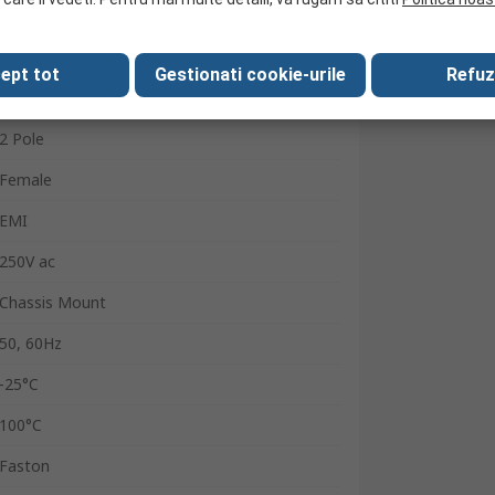
IEC Filter
1
ept tot
Gestionati cookie-urile
Refuz
10A
2 Pole
Female
EMI
250V ac
Chassis Mount
50, 60Hz
-25°C
100°C
Faston