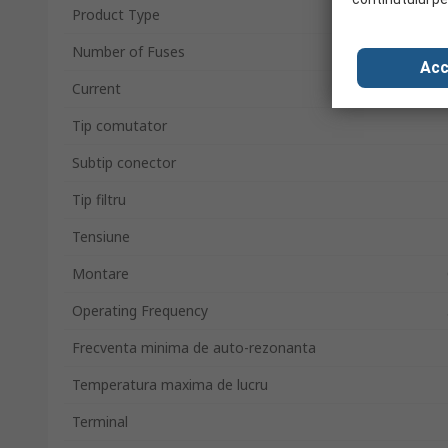
Product Type
Number of Fuses
Acc
Current
Tip comutator
Subtip conector
Tip filtru
Tensiune
Montare
Operating Frequency
Frecventa minima de auto-rezonanta
Temperatura maxima de lucru
Terminal