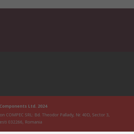
 Components Ltd. 2024
on COMPEC SRL: Bd. Theodor Pallady, Nr. 40D, Sector 3,
esti 032266, Romania