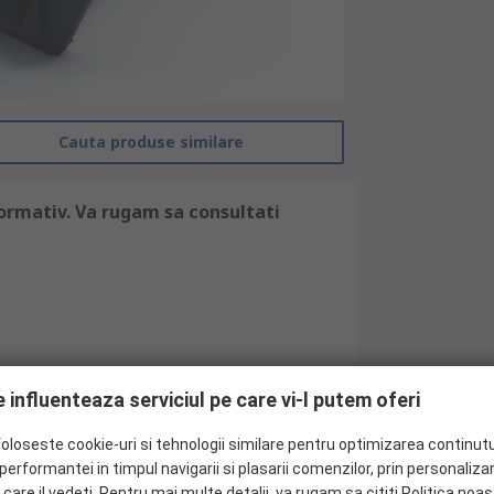
Cauta produse similare
ormativ. Va rugam sa consultati
 influenteaza serviciul pe care vi-l putem oferi
foloseste cookie-uri si tehnologii similare pentru optimizarea continutu
RS Pro
erformantei in timpul navigarii si plasarii comenzilor, prin personaliza
 care il vedeti. Pentru mai multe detalii, va rugam sa cititi
Politica noas