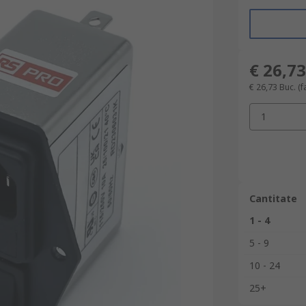
€ 26,73
€ 26,73
Buc.
(f
1
Cantitate
1 - 4
5 - 9
10 - 24
25+