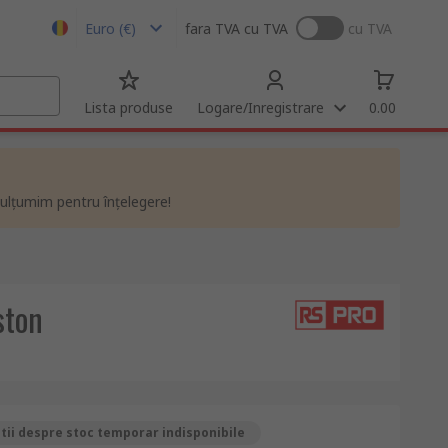
Euro (€)
fara TVA
cu TVA
cu TVA
Lista produse
Logare/Inregistrare
0.00
ulțumim pentru înțelegere!
ston
ii despre stoc temporar indisponibile