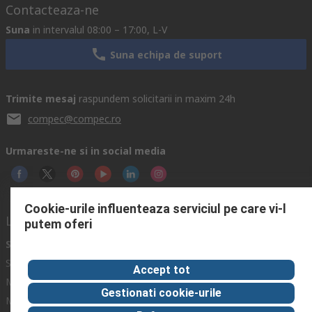
Contacteaza-ne
Suna
in intervalul 08:00 – 17:00, L-V
Suna echipa de suport
Trimite mesaj
raspundem solicitarii in maxim 24h
compec@compec.ro
Urmareste-ne si in social media
Cookie-urile influenteaza serviciul pe care vi-l
Link-uri utile
putem oferi
Servicii
Despre RS
Hub Industrii
Suport tehnic
Despre RS
Zona Industriala
Accept tot
Modalitati plata
RS Global
Solutii pentru Industrii
Gestionati cookie-urile
Modalitati livrare
RS Group
Echipament Protectie