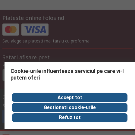
Plateste online folosind
Sau alege sa platesti mai tarziu cu proforma
Setari afisare pret
Preturi
Cookie-urile influenteaza serviciul pe care vi-l
Euro (€)
fara
cu
putem oferi
cu
TVA
TVA
TVA
Contacteaza-ne
Accept tot
Suna
in intervalul 08:00 – 17:00, L-V
Gestionati cookie-urile
Suna echipa de suport
Refuz tot