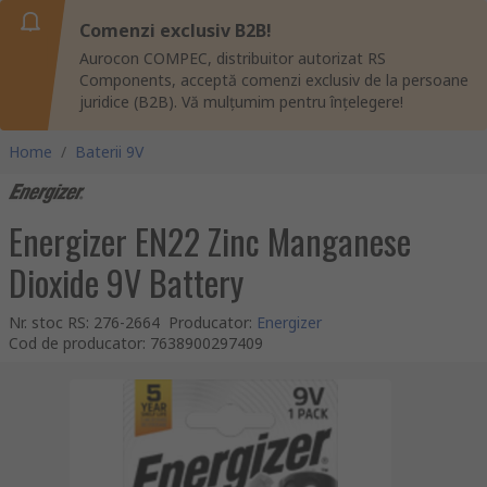
Comenzi exclusiv B2B!
Aurocon COMPEC, distribuitor autorizat RS
Components, acceptă comenzi exclusiv de la persoane
juridice (B2B). Vă mulțumim pentru înțelegere!
Home
/
Baterii 9V
Energizer EN22 Zinc Manganese
Dioxide 9V Battery
Nr. stoc RS
:
276-2664
Producator
:
Energizer
Cod de producator
:
7638900297409