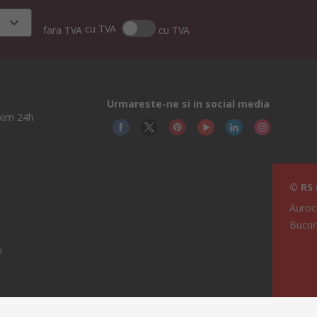
cu TVA
fara TVA
cu TVA
Urmareste-ne si in social media
axim 24h
© RS
Auroc
Bucur
i
e