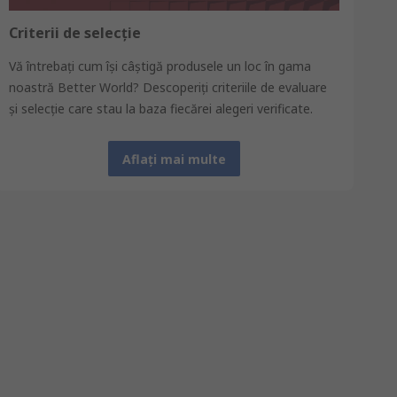
Criterii de selecție
Vă întrebaţi cum îşi câştigă produsele un loc în gama
noastră Better World? Descoperiţi criteriile de evaluare
şi selecţie care stau la baza fiecărei alegeri verificate.
Aflați mai multe