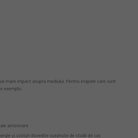
.
l mai mare impact asupra mediului. Pentru etapele care sunt
 de exemplu:
iale anterioare
rgie și costuri dovedite susținute de studii de caz