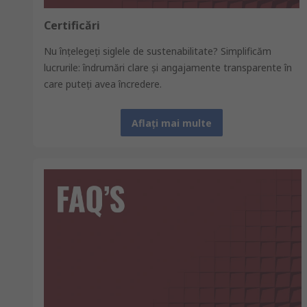
Certificări
Nu înțelegeți siglele de sustenabilitate? Simplificăm
lucrurile: îndrumări clare şi angajamente transparente în
care puteţi avea încredere.
Aflați mai multe