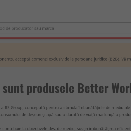
ents, acceptă comenzi exclusiv de la persoane juridice (B2B). Vă m
 sunt produsele Better Wor
a RS Group, concepută pentru a stimula îmbunătățirile de mediu ale pro
consumului de deșeuri și apă sau o durată de viață mai lungă a produs
e contribuie la obiectivele dvs. de mediu, susţin îmbunătăţirea eficien