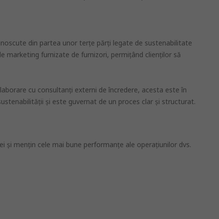
unoscute din partea unor terţe părţi legate de sustenabilitate
e marketing furnizate de furnizori, permiţând clienţilor să
laborare cu consultanţi externi de încredere, acesta este în
ustenabilităţii şi este guvernat de un proces clar şi structurat.
ţei şi menţin cele mai bune performanţe ale operaţiunilor dvs.