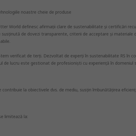
tehnologiile noastre cheie de produse
er World definesc afirmaţii clare de sustenabilitate şi certificări rec
e susţinută de dovezi transparente, criterii de acceptare şi materiale d
abile.
em verificat de terţi. Dezvoltat de experţi în sustenabilitate RS în co
ul de lucru este gestionat de profesionişti cu experienţă în domeniul s
e contribuie la obiectivele dvs. de mediu, susţin îmbunătăţirea eficien
e limitează la: