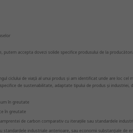
uselor
ile, putem accepta dovezi solide specifice produsului de la producători
ul ciclului de viaţă al unui produs şi am identificat unde are loc ce
pecifice de sustenabilitate, adaptate tipului de produs şi industriei,
nsum în greutate
ce în greutate
amprentei de carbon comparativ cu iteraţiile sau standardele industr
u standardele industriale anterioare, sau economii substanțiale de ene