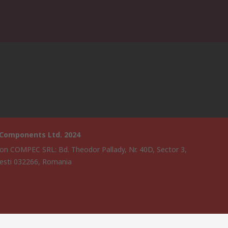
 Components Ltd. 2024
on COMPEC SRL: Bd. Theodor Pallady, Nr. 40D, Sector 3,
esti 032266, Romania