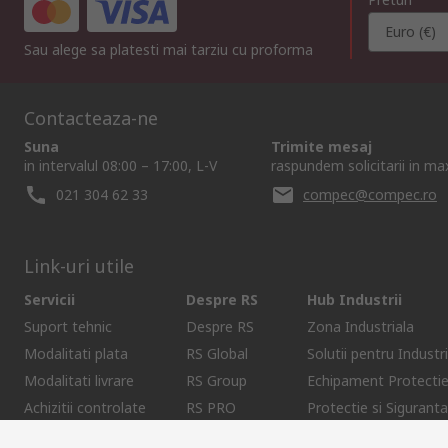
Euro (€)
Sau alege sa platesti mai tarziu cu proforma
Contacteaza-ne
Suna
Trimite mesaj
in intervalul 08:00 – 17:00, L-V
raspundem solicitarii in m
021 304 62 33
compec@compec.ro
Link-uri utile
Servicii
Despre RS
Hub Industrii
Suport tehnic
Despre RS
Zona Industriala
Modalitati plata
RS Global
Solutii pentru Industri
Modalitati livrare
RS Group
Echipament Protecti
Achizitii controlate
RS PRO
Protectie si Siguranta
Recuperare parola
DesignSpark
Discovery