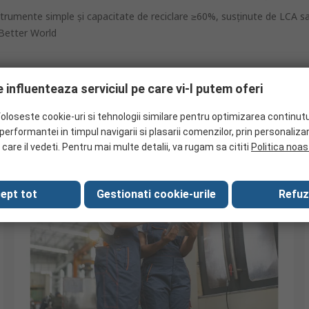
umente simple și capacitate de reciclare ≥60%, susținute de LCA sau
 Better World
use Better World - resurse 
 influenteaza serviciul pe care vi-l putem oferi
foloseste cookie-uri si tehnologii similare pentru optimizarea continutu
erformantei in timpul navigarii si plasarii comenzilor, prin personaliza
 care il vedeti. Pentru mai multe detalii, va rugam sa cititi
Politica noas
ept tot
Gestionati cookie-urile
Refuz