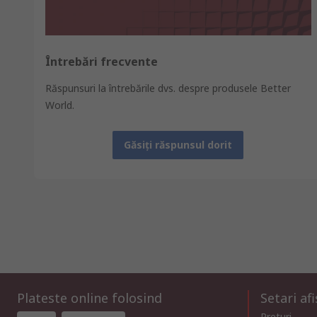
Întrebări frecvente
Răspunsuri la întrebările dvs. despre produsele Better
World.
Găsiţi răspunsul dorit
Plateste online folosind
Setari af
Preturi