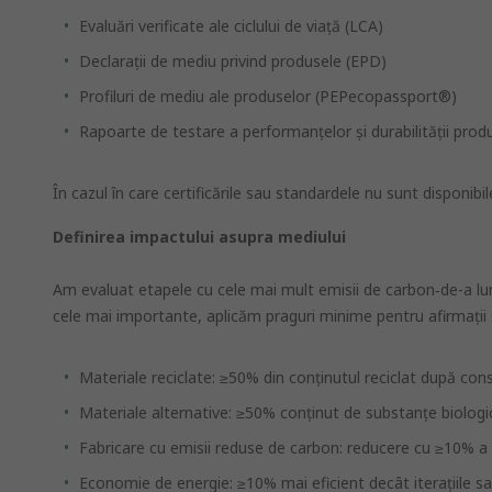
Evaluări verificate ale ciclului de viaţă (LCA)
Declaraţii de mediu privind produsele (EPD)
Profiluri de mediu ale produselor (PEPecopassport®)
Rapoarte de testare a performanţelor şi durabilităţii prod
În cazul în care certificările sau standardele nu sunt disponib
Definirea impactului asupra mediului
Am evaluat etapele cu cele mai mult emisii de carbon‑de-a lung
cele mai importante, aplicăm praguri minime pentru afirmaţii s
Materiale reciclate: ≥50% din conținutul reciclat după co
Materiale alternative: ≥50% conținut de substanțe biologi
Fabricare cu emisii reduse de carbon: reducere cu ≥10% a 
Economie de energie: ≥10% mai eficient decât iterațiile sa