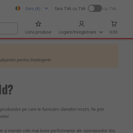
Euro (€)
fara TVA
cu TVA
cu TVA
Lista produse
Logare/Inregistrare
0.00
ulțumim pentru înțelegere!
ld?
duselor pe care le furnizăm clienților noștri, fie prin
elor.
ţei şi menţin cele mai bune performanţe ale operaţiunilor dvs.