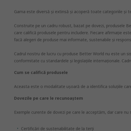
Gama este diversă și extinsă și acoperă toate categoriile și 
Construite pe un cadru robust, bazat pe dovezi, produsele Bett
care califică produsele pentru includere. Fiecare afirmaţie est
facă alegeri de produse mai informate, sustenabile şi respons
Cadrul nostru de lucru cu produse Better World nu este un sist
conformitate cu standardele şi legislaţiile internaţionale. Cadr
Cum se califică produsele
Aceasta este o modalitate uşoară de a identifica soluţiile car
Dovezile pe care le recunoaştem
Exemple curente de dovezi pe care le acceptăm, dar care nu s
Certificări de sustenabilitate de la terți