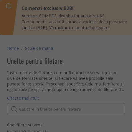
Comenzi exclusiv B2B!
Aurocon COMPEC, distribuitor autorizat RS
Components, acceptă comenzi exclusiv de la persoane
juridice (B2B). Vă mulțumim pentru înțelegere!
Home
/
Scule de mana
Unelte pentru filetare
Instrumente de filetare, cum ar fi dornurile și matrițele au
diverse formate diferite, și fiecare va avea propriile sale
puncte forte special în scenarii specifice. Cele mai familiare și
disponibile pe scară largă tipuri de instrumente de filetare de
pe piața actuală sunt dornurile și poansoanele. Acestea sunt
Care sunt diversele tipuri de instrumente de filetare?
Citeste mai mult
utilizate în mod obișnuit pentru a crea sau a ascuți filetarea
Printre numeroasele tipuri de dornuri, poansoane și
șurubului pe o serie de componente, inclusiv șuruburi, tije și
instrumente de filetare pe care le oferim, veți găsi
tuburi.
următoarele produse pentru abordarea anumitor sarcini:
Piulițe poanson și seturi de piulițe poanson
sunt
utilizate pentru a curăța filetele deteriorate de pe bolțuri.
Chei filiere si tarozi
Acestea sunt, în general, fabricate din oțel carbon sau
(
Cumparati 36 produse
)