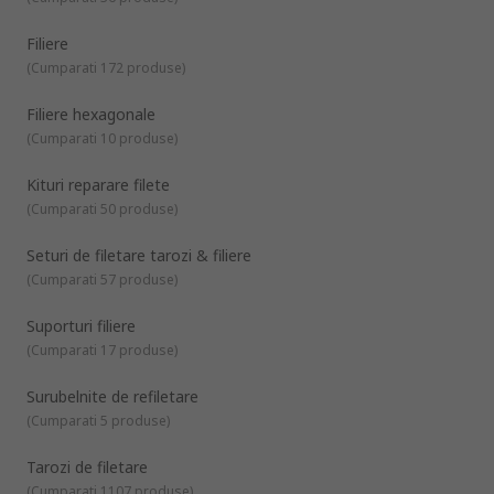
oțel HSS, și sunt frecvent întâlnite în ateliere industriale,
electrice și auto.
Filiere
Lagărele poanson
sunt, de asemenea, cunoscute sub
(
Cumparati 172 produse
)
numele de suporturi pentru poanson, și sunt utilizate pe
scară largă pentru tăierea și filetarea (etanșarea) unei
Filiere hexagonale
serii de obiecte metalice, cum ar fi tuburi, țevi și tije.
(
Cumparati 10 produse
)
Lagărele poanson sunt reglabile prin intermediul a trei
șuruburi care le permit să se adere la diferite dimensiuni
Kituri reparare filete
de poansoane, piulițe poanson și cuttere, pentru crearea
fără probleme a filetelor noi sau repararea celor
(
Cumparati 50 produse
)
uzate/deteriorate.
Seturi de filetare tarozi & filiere
Șurubelnițele de refiletare
sunt o soluție utilă pentru
utilizarea pe tablourile de întrerupătoare, doze de
(
Cumparati 57 produse
)
derivație, fitinguri și platouri. Designul lor convenabil și
ergonomic combină, de obicei, un dorn din oțel de
Suporturi filiere
precizie cu un mâner confortabil cu priză moale, fapt care
(
Cumparati 17 produse
)
le face ușor de utilizat pentru curățarea și salvarea firelor
decojite de pe tot felul de tablouri electrice.
Surubelnite de refiletare
Inserturile filetate
sunt componente din sârmă din
(
Cumparati 5 produse
)
oțel inoxidabil care sunt înfășurate sub forma unui filet cu
arc, concepute pentru a oferi o filetare de rezervă
Tarozi de filetare
puternică, permanentă și rezistentă la uzură în diferite
(
Cumparati 1107 produse
)