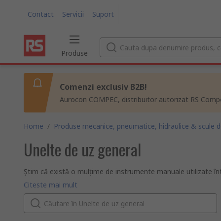
Contact
Servicii
Suport
Produse
Comenzi exclusiv B2B!
Aurocon COMPEC, distribuitor autorizat RS Compon
Home
/
Produse mecanice, pneumatice, hidraulice & scule 
Unelte de uz general
Știm că există o mulțime de instrumente manuale utilizate într
utilizate de profesioniști care au utilizări mai puțin generice, 
La RS, avem o gamă largă de instrumente specializate pentru a
Citeste mai mult
cum ar fi burghie manuale, rindeluitoare manuale, mașini de p
Ce tipuri de instrumente specializate sunt disponibile?
Mașini de îndoit țevi
Utilizate pentru a îndoi țevile la un anumit unghi pentru a le poz
serie de diametre ale țevii pentru a asigura o îndoire netedă și
Cazmale și lopeți