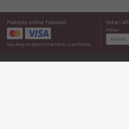
Plateste online folosind
Setari af
Preturi
Euro (€)
Sau alege sa platesti mai tarziu cu proforma
Contacteaza-ne
Suna
Trimite mesaj
in intervalul 08:00 – 17:00, L-V
raspundem solicitarii in m
021 304 62 33
compec@compec.ro
Link-uri utile
Servicii
Despre RS
Hub Industrii
Suport tehnic
Despre RS
Zona Industriala