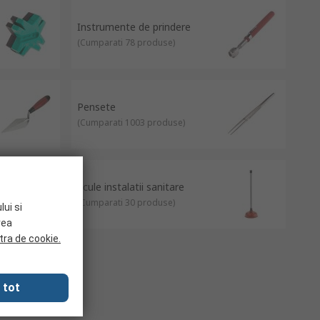
nțuri sau pregătiți o zonă pentru a pune fundații, lopețile au o
Instrumente de prindere
 fi amestecarea, aplicarea și nivelarea chitului și a mortarului
(
Cumparati 78 produse
)
componente între locații. Acestea sunt operate între degetul
blurile și garniturile inelare. Acestea pot fi ușoare sau grele, în
Pensete
(
Cumparati 1003 produse
)
 computerului, pot fi influențate de câmpurile magnetice,
Scule instalatii sanitare
(
Cumparati 30 produse
)
lui si
rea
tra de cookie.
 tot