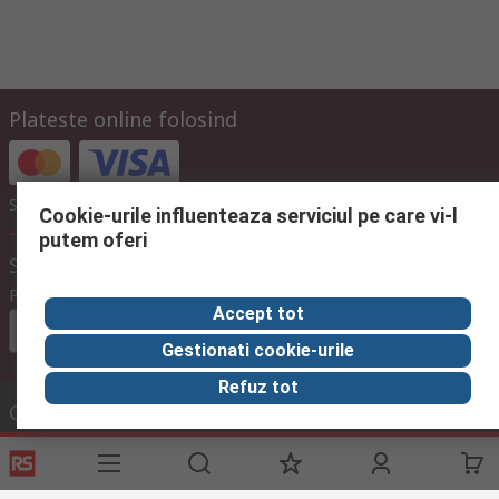
Plateste online folosind
Sau alege sa platesti mai tarziu cu proforma
Cookie-urile influenteaza serviciul pe care vi-l
putem oferi
Setari afisare pret
Preturi
Accept tot
Euro (€)
fara
cu
cu
Gestionati cookie-urile
TVA
TVA
TVA
Refuz tot
Contacteaza-ne
Suna
in intervalul 08:00 – 17:00, L-V
Suna echipa de suport