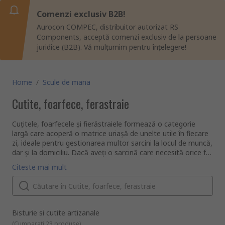
Comenzi exclusiv B2B!
Aurocon COMPEC, distribuitor autorizat RS
Components, acceptă comenzi exclusiv de la persoane
juridice (B2B). Vă mulțumim pentru înțelegere!
Home
/
Scule de mana
Cutite, foarfece, ferastraie
Cuțitele, foarfecele și fierăstraiele formează o categorie
largă care acoperă o matrice uriașă de unelte utile în fiecare
zi, ideale pentru gestionarea multor sarcini la locul de muncă,
dar și la domiciliu. Dacă aveți o sarcină care necesită orice fel
de margine ascuțită, va exista un cuțit sau un fierăstrău
Ce tipuri de cuțite, foarfece și fierăstraie sunt disponibile?
Citeste mai mult
proiectat pentru scopul respectiv.
Explorați gama noastră largă de cuțite, foarfece și fierăstraie
de înaltă calitate de la producători de top ca Stanley,
Leatherman, Gerber și clasicul Swiss Army Knife. Tipurile
populare de produse includ:
Cuțite de siguranță
- cunoscute și ca cuțite de
Bisturie si cutite artizanale
siguranță, cuțite pentru cutii sau cuțite de utilități.
(
Cumparati 23 produse
)