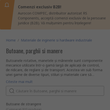
Comenzi exclusiv B2B!
Aurocon COMPEC, distribuitor autorizat RS
Components, acceptă comenzi exclusiv de la persoane
juridice (B2B). Vă mulțumim pentru înțelegere!
Home
/
Materiale de inginerie si hardware industriale
Butoane, parghii si manere
Butoanele rotative, manetele și mânerele sunt componente
mecanice utilizate într-o gamă largă de aplicații de control,
de ridicare, de reglare și de transport. Acestea vin sub forma
unei game de diverse tipuri, stiluri și materiale care să
răspundă nevoilor dvs. RS vă oferă o gamă extensivă de
Ce să luați în considerare când selectați un buton
Citeste mai mult
produse de înaltă calitate de la producători de top și, desigur,
rotativ
de la RS PRO.
Noi avem în stoc multe tipuri diferite de butoane de
clampare, inclusiv butoane cu aripioare, butoane cu bilă,
butoane cu lobi multipli (butoane în stea) și butoane
moletate pentru degete. Acestea sunt produse din materiale
Butoane de strangere
ca oțelul inoxidabil și aluminiu, sau din plastic dur, inclusiv
Ce să luați în considerare când cumpărați manete
(
Cumparati 833 produse
)