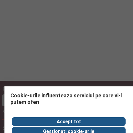
Plateste online folosind
Cookie-urile influenteaza serviciul pe care vi-l
putem oferi
Sau alege sa platesti mai tarziu cu proforma
Accept tot
Setari afisare pret
Gestionati cookie-urile