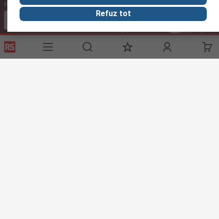
Preturi
Refuz tot
Euro (€)
fara
cu
cu
TVA
TVA
TVA
Contacteaza-ne
Suna
in intervalul 08:00 – 17:00, L-V
Suna echipa de suport
Trimite mesaj
raspundem solicitarii in maxim 24h
compec@compec.ro
Urmareste-ne si in social media
Link-uri utile