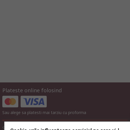
Plateste online folosind
Sau alege sa platesti mai tarziu cu proforma
Setari afisare pret