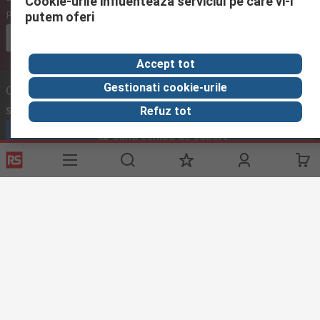
Cookie-urile influenteaza serviciul pe care vi-l
Preturi
putem oferi
Euro (€)
fara
cu
cu
TVA
TVA
TVA
Accept tot
Gestionati cookie-urile
Contacteaza-ne
Suna
in intervalul 08:00 – 17:00, L-V
Refuz tot
Suna echipa de suport
Trimite mesaj
raspundem solicitarii in maxim 24h
compec@compec.ro
Urmareste-ne si in social media
Link-uri utile