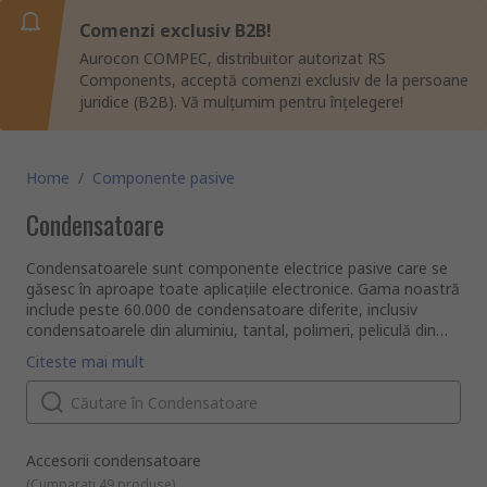
Comenzi exclusiv B2B!
Aurocon COMPEC, distribuitor autorizat RS
Components, acceptă comenzi exclusiv de la persoane
juridice (B2B). Vă mulțumim pentru înțelegere!
Home
/
Componente pasive
Condensatoare
Condensatoarele sunt componente electrice pasive care se
găsesc în aproape toate aplicațiile electronice. Gama noastră
include peste 60.000 de condensatoare diferite, inclusiv
condensatoarele din aluminiu, tantal, polimeri, peliculă din
poliester și condensatoare din ceramică. Noi ne
Ce este un condensator și la ce folosește?
Citeste mai mult
aprovizionăm de la producători renumiți la nivel global, ca
Un condensator este un dispozitiv folosit pentru a stoca
AVX, Murata, KEMET, Panasonic, TDK și mulți alții, astfel că
energie ca o sarcină electrică, similar unei baterii, dar aceștia
vă puteți baza pe performanță.
au capacitatea de a elibera sarcina mult mai rapid. Volumul
pe care îl poate stoca este cunoscut sub denumirea de
capacitanță care se măsoară în Farazi (F). Aceștia constau
Ce tipuri de condensatoare sunt disponibile?
Accesorii condensatoare
din 2 plăcuțe metalice (conductori) separate printr-un
Sunt disponibile multe tipuri diferite cu specificații detaliate
(
Cumparati 49 produse
)