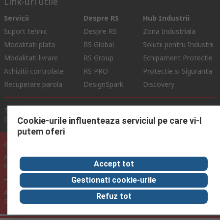
Link-uri utile
Servicii
Despre RS
Hub Industrii
Suport tehnic
Despre RS
Zona Industriala
Modalitati plata
RS Global
Solutii pentru Industrii
Modalitati livrare
RS Group
Echipament Protectie
Achizitii controlate
RS PRO
Protectie si Siguranta
Recuperare parola
DesignSpark
Discovery
Termeni de Utilizare Site
Conditii si Termeni de Vanzare
Politica de Confidentialitate
Politica Cookie
Cookie-urile influenteaza serviciul pe care vi-l
putem oferi
© RS Components Ltd. 2024
Aurocon COMPEC SRL: Bd. Theodor Pallady, Nr. 40D, Sector 3, Bucuresti
Accept tot
032266, Romania
Gestionati cookie-urile
Acest site a fost dezvoltat de Catalogue Solutions Ltd sub licenta
Refuz tot
RS Components Ltd.