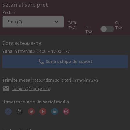
Setari afisare pret
Preturi
Euro (€)
fara
cu
cu
TVA
TVA
TVA
Contacteaza-ne
Suna
in intervalul 08:00 – 17:00, L-V
Suna echipa de suport
Trimite mesaj
raspundem solicitarii in maxim 24h
compec@compec.ro
Urmareste-ne si in social media